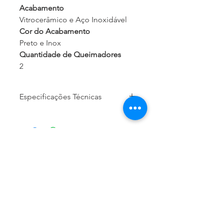
Acabamento
Vitrocerâmico e Aço Inoxidável
Cor do Acabamento
Preto e Inox
Quantidade de Queimadores
2
Especificações Técnicas
Queimador Semirrápido
1 x 2.000 W
Queimador Semirrápido Reduzido
1 x 1.500 W
Timer
Sim
Desligamento Automático
Sim
Função Bridge
CONTATE-NOS
Não
Função Heat Up