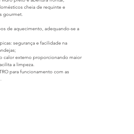
Quantidade de Bande
omésticos cheia de requinte e
1 + 1 grade pequena
as gourmet.
Quantidade de Bande
–
tipos de aquecimento, adequando-se a
Quantidade de Corre
2
Grade Lateral
picas: segurança e facilidade na
Sim
ndejas;
Espeto Giratório
z o calor externo proporcionando maior
Não
cilita a limpeza.
Trava de Segurança
ETRO para funcionamento com as
Sim
.
Acessórios
–
Dimensões do Produ
595 x 600 x 578 mm
Dimensões da Cavida
485 x 330 x 420 mm
Dimensões da Emba
645 x 655 x 655 mm
Peso Líquido