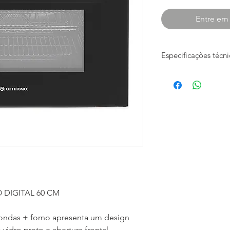
Entre em
Especificações técni
Programação de Te
3 tipos (Programação
Sonoro)
Faixa de Temperatur
50 °C a 250 °C
Acabamento
Vidro
Cor do Acabamento
Preto
Quantidade de Vidro
3
DIGITAL 60 CM
Tipo de Grill
Elétrico
Quantidade de Grad
ndas + forno apresenta um design
1
dro preto e abertura frontal,