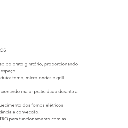
34 kg
Peso Bruto
37 kg
Potência
2.700 W
Consumo
1,35 kWh
Corrente
12,27 A
ROS
Tensão
220 V
uso do prato giratório, proporcionando
Frequência
 espaço
60 Hz
uto: forno, micro-ondas e grill
---------------
cionando maior praticidade durante a
Tecnologia de Cocç
Flat
uecimento dos fornos elétricos
Quantidade de Gra
stência e convecção.
1
ETRO para funcionamento com as
Quantidade de Band
.
1 + 1 grade pequena