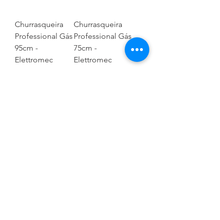
Churrasqueira
Churrasqueira
Professional Gás
Professional Gás
95cm -
75cm -
Elettromec
Elettromec
CONTATE-NOS
coifel@coifel.com.br
WhatsApp
SIGA-NOS