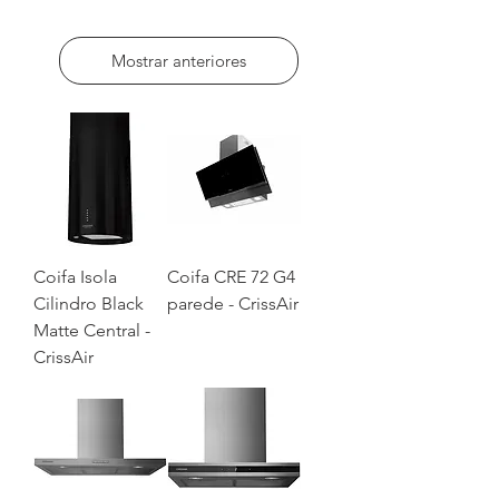
Mostrar anteriores
Coifa Isola
Coifa CRE 72 G4
Cilindro Black
parede - CrissAir
Matte Central -
CrissAir