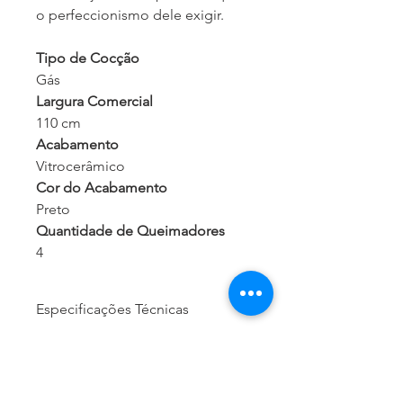
o perfeccionismo dele exigir.
Tipo de Cocção
Gás
Largura Comercial
110 cm
Acabamento
Vitrocerâmico
Cor do Acabamento
Preto
Quantidade de Queimadores
4
Especificações Técnicas
Queimador Tripla-Chama
2 x 3.500 W
Queimador Rápido
–