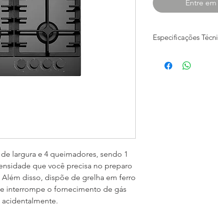
Entre em
Especificações Técn
Queimador Tripla-C
1 x 4.000 W
Queimador Semirráp
2 x 1.800 W
Queimador Auxiliar
1 x 1.000 W
Trempe
Ferro Fundido
Válvula de Segurança
Sim
de largura e 4 queimadores, sendo 1
Acendimento Supera
tensidade que você precisa no preparo
Sim
s. Além disso, dispõe de grelha em ferro
Suporte Para Panela
Não
ue interrompe o fornecimento de gás
Chapa Bistequeira
 acidentalmente.
Não