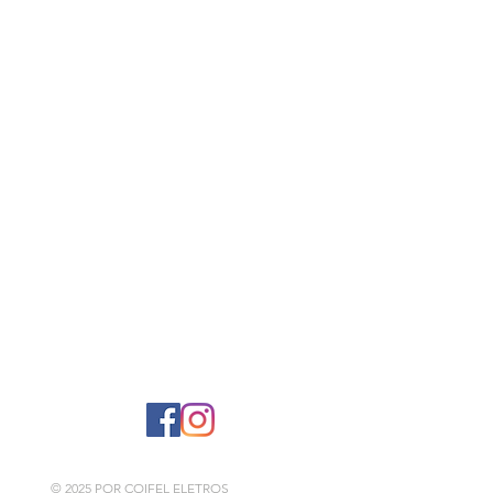
to
lagem
SIGA-NOS
© 2025 POR COIFEL ELETROS